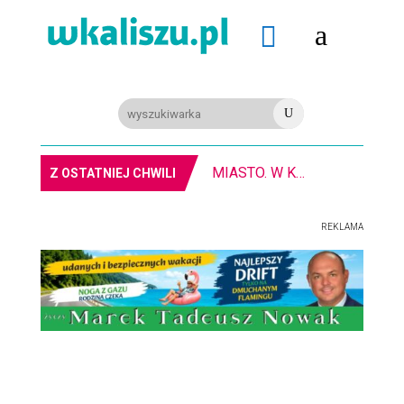
a

U
MIASTO. W Kaliszu kręcą film. Zmiany w kursowaniu autobusów KLA
Z OSTATNIEJ CHWILI
REKLAMA