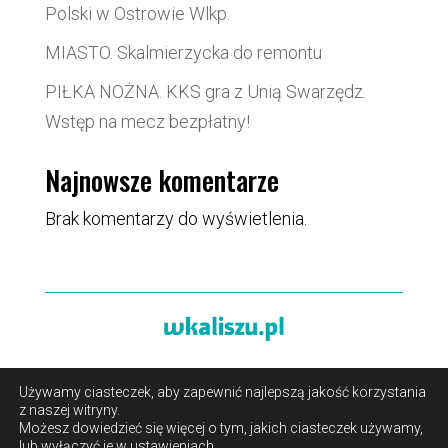
Polski w Ostrowie Wlkp.
MIASTO. Skalmierzycka do remontu
PIŁKA NOŻNA. KKS gra z Unią Swarzędz.
Wstęp na mecz bezpłatny!
Najnowsze komentarze
Brak komentarzy do wyświetlenia.
Używamy ciasteczek, aby zapewnić najlepszą jakość korzystania
O portalu
/
Reklama
/
Polityka prywatności i pliki cookies
z naszej witryny.
/
Kontakt
Możesz dowiedzieć się więcej o tym, jakich ciasteczek używamy,
lub wyłączyć je w
ustawieniach
.