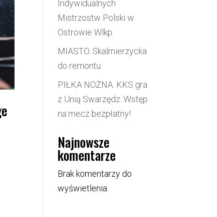
Indywidualnych
Mistrzostw Polski w
Ostrowie Wlkp.
MIASTO. Skalmierzycka
do remontu
PIŁKA NOŻNA. KKS gra
z Unią Swarzędz. Wstęp
ge
na mecz bezpłatny!
Najnowsze
komentarze
Brak komentarzy do
wyświetlenia.