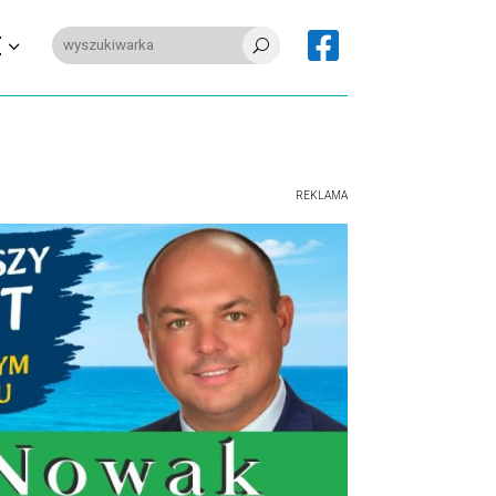

E
U
REKLAMA