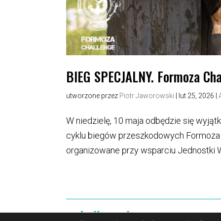
BIEG SPECJALNY. Formoza Chal
utworzone przez
Piotr Jaworowski
|
lut 25, 2026
|
W niedzielę, 10 maja odbędzie się wyjątk
cyklu biegów przeszkodowych Formoza C
organizowane przy wsparciu Jednostki Wo
O portalu
Reklama
Polityka 