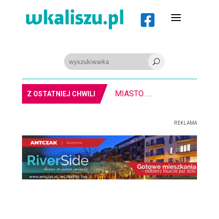
a

U
MIASTO. W Kaliszu kręcą film. Zmiany w kursowaniu autobusów KLA
Z OSTATNIEJ CHWILI
REKLAMA