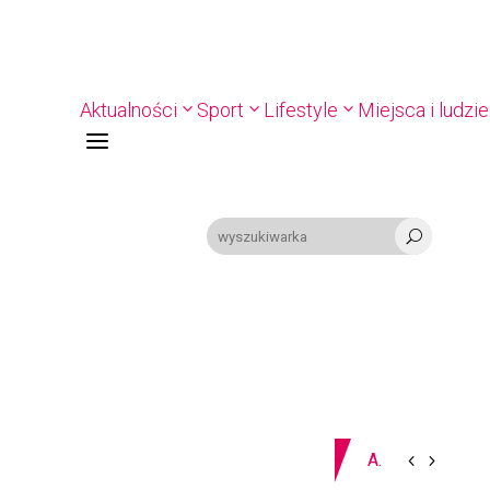
Aktualności
Sport
Lifestyle
Miejsca i ludzie
a
U
09-08-2026
Z OSTATNIEJ CHWILI
PIŁKA RĘCZNA. 