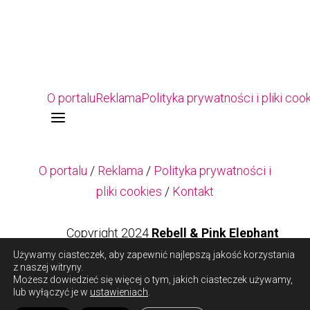
O portalu
Reklama
Polityka prywatności i pliki coo
a
O portalu
/
Reklama
/
Polityka prywatności i
pliki cookies
/
Kontakt
Copyright 2024
Rebell & Pink Elephant
Używamy ciasteczek, aby zapewnić najlepszą jakość korzystania
z naszej witryny.
Copyright 2024
Rebell & Pink Elephant
Możesz dowiedzieć się więcej o tym, jakich ciasteczek używamy,
lub wyłączyć je w
ustawieniach
.