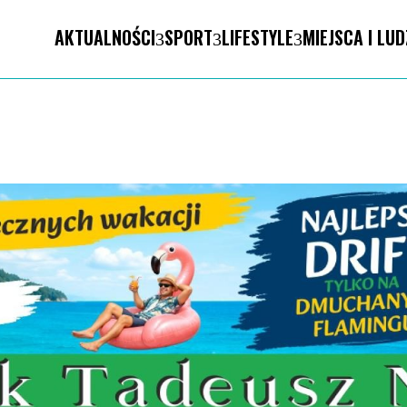
AKTUALNOŚCI
SPORT
LIFESTYLE
MIEJSCA I LUD
STO. Znika kebabowy ,,pałacyk”