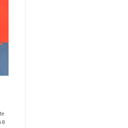
te
i 8