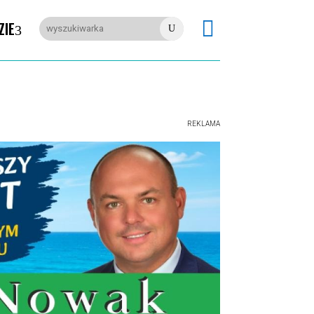

ZIE
U
REKLAMA