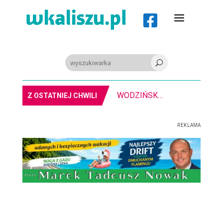
a

U
WODZIŃSKI: Kalisz to dla mnie miejsce szczególne
Z OSTATNIEJ CHWILI
REKLAMA