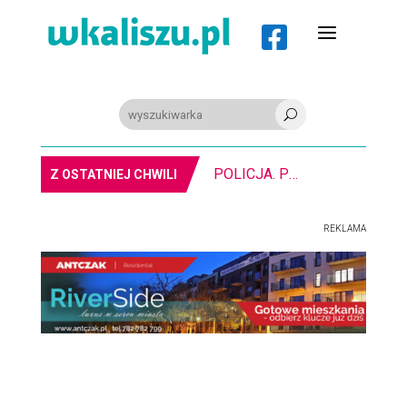
a

U
POLICJA. Pijany kombajnista. Miał ponad 2 promile alkoholu
Z OSTATNIEJ CHWILI
REKLAMA