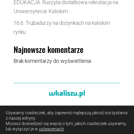
EDUKACJA. Ruszyła dodatkowa rekrutacja na
Uniwersytecie Kaliskim
16.6. Trubadurzy na dożynkach na kaliskim
rynku
Najnowsze komentarze
Brak komentarzy do wyświetlenia.
Używamy ciasteczek, aby zapewnić najlepszą jakość korzystania
O portalu
/
Reklama
/
Polityka prywatności i pliki cookies
z naszej witryny.
/
Kontakt
Możesz dowiedzieć się więcej o tym, jakich ciasteczek używamy,
lub wyłączyć je w
ustawieniach
.