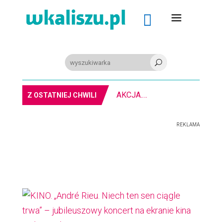
a

U
PIŁKA RĘCZNA. Nowa bramkarka Szczypiorna. Grała w Norwegii
Z OSTATNIEJ CHWILI
REKLAMA