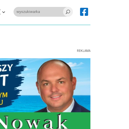

E
U
REKLAMA