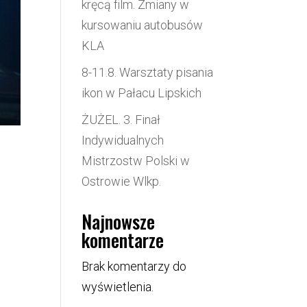
kręcą film. Zmiany w
kursowaniu autobusów
KLA
8-11.8. Warsztaty pisania
ikon w Pałacu Lipskich
ŻUŻEL. 3. Finał
Indywidualnych
Mistrzostw Polski w
Ostrowie Wlkp.
Najnowsze
komentarze
Brak komentarzy do
wyświetlenia.