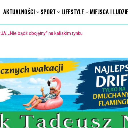
AKTUALNOŚCI
SPORT
LIFESTYLE
MIEJSCA I LUDZI
PIŁKA RĘCZNA. Nowa bramkarka Szczypiorna. Grała w Norwegii