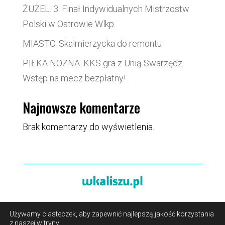
ŻUŻEL. 3. Finał Indywidualnych Mistrzostw
Polski w Ostrowie Wlkp.
MIASTO. Skalmierzycka do remontu
PIŁKA NOŻNA. KKS gra z Unią Swarzędz.
Wstęp na mecz bezpłatny!
Najnowsze komentarze
Brak komentarzy do wyświetlenia.
Używamy ciasteczek, aby zapewnić najlepszą jakość korzystania
O portalu
/
Reklama
/
Polityka prywatności i pliki cookies
z naszej witryny.