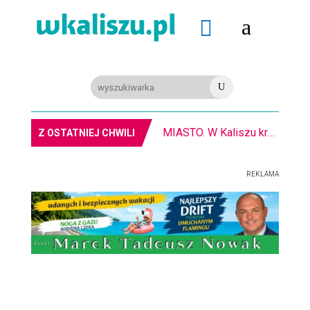
a

U
MIASTO. W Kaliszu kręcą film. Zmiany w kursowaniu autobusów KLA
Z OSTATNIEJ CHWILI
REKLAMA