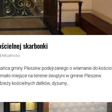
ościelnej skarbonki
|
Aktualności
zkańca gminy Pleszew podejrzanego o włamanie do kościoł
miało miejsce na terenie świątyni w gminie Pleszew.
zieży kościelnych datków, dyżurny...