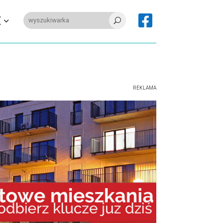

E
U
REKLAMA