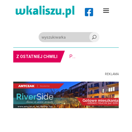
a

U
MIASTO. Znika kebabowy ,,pałacyk”
Z OSTATNIEJ CHWILI
REKLAMA