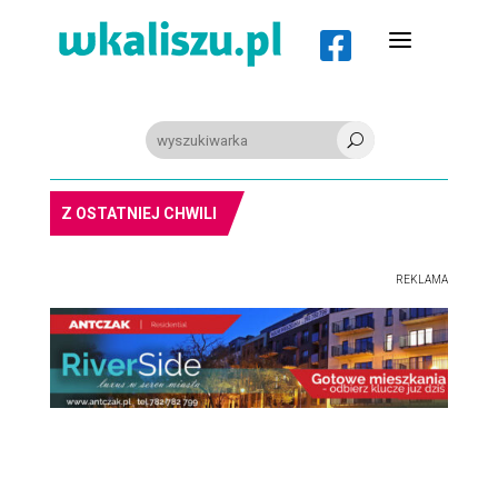
a

U
8-11.8. Warsztaty pisania ikon w Pałacu Lipskich
Z OSTATNIEJ CHWILI
REKLAMA