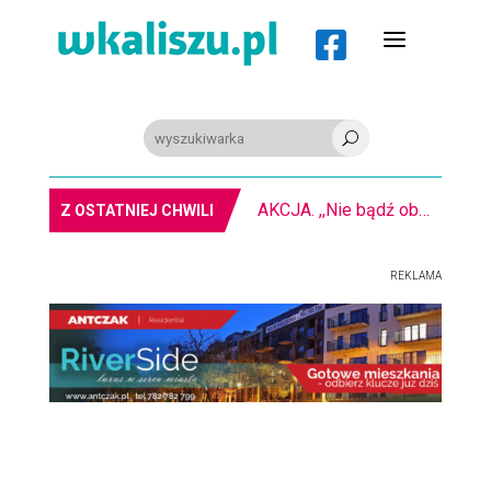
a

U
AKCJA. ,,Nie bądź obojętny” na kaliskim rynku
Z OSTATNIEJ CHWILI
REKLAMA