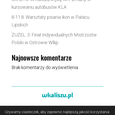
kursowaniu autobusów KLA
8-11.8. Warsztaty pisania ikon w Pałacu
Lipskich
ŻUŻEL. 3. Finał Indywidualnych Mistrzostw
Polski w Ostrowie Wlkp.
Najnowsze komentarze
Brak komentarzy do wyświetlenia.
Używamy ciasteczek, aby zapewnić najlepszą jakość korzystania
O portalu
/
Reklama
/
Polityka prywatności i pliki cookies