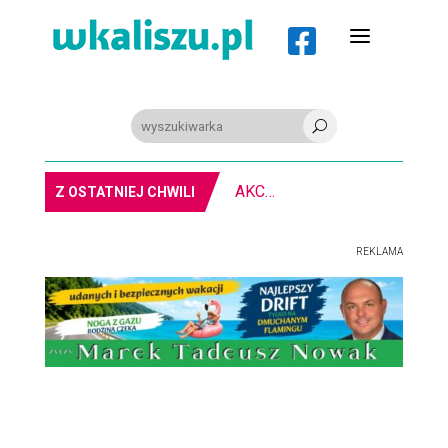
a

U
PIŁKA RĘCZNA. Nowa bramkarka Szczypiorna. Grała w Norwegii
Z OSTATNIEJ CHWILI
REKLAMA