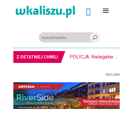
a

U
POLICJA. Nielegalne graffiti i susz
Z OSTATNIEJ CHWILI
REKLAMA