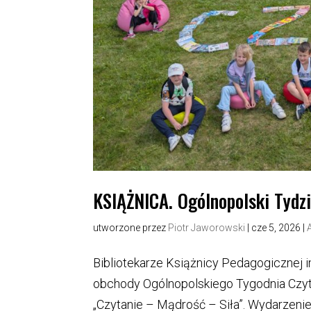
KSIĄŻNICA. Ogólnopolski Tydz
utworzone przez
Piotr Jaworowski
|
cze 5, 2026
|
Bibliotekarze Książnicy Pedagogicznej i
obchody Ogólnopolskiego Tygodnia Czyta
„Czytanie – Mądrość – Siła”. Wydarzenie