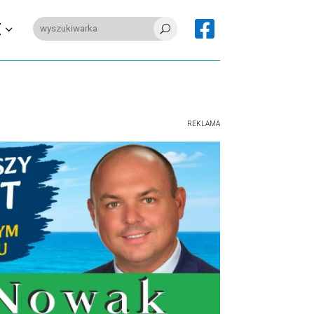

E
U
REKLAMA