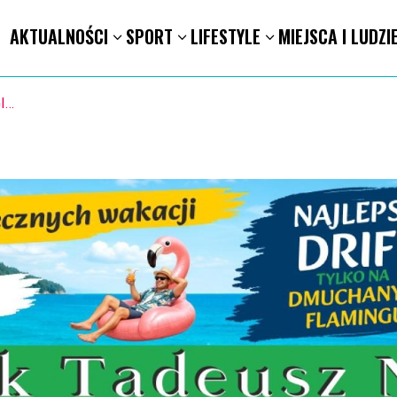
AKTUALNOŚCI
SPORT
LIFESTYLE
MIEJSCA I LUDZI
ION. Mołdawska współpraca Powiatu Kaliskiego