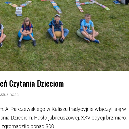
ień Czytania Dzieciom
Aktualności
m. A. Parczewskiego w Kaliszu tradycyjnie włączyli się w
nia Dzieciom. Hasło jubileuszowej, XXV edycji brzmiało:
 zgromadziło ponad 300...