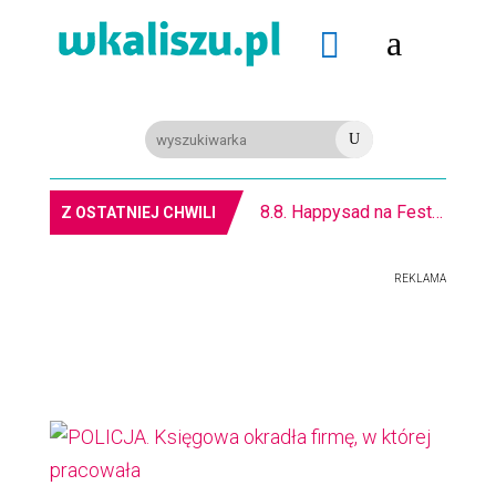
a

U
8.8. Happysad na Festiwalu RockFest w Arenie
Z OSTATNIEJ CHWILI
REKLAMA