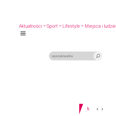
Aktualności
Sport
Lifestyle
Miejsca i ludzie
a
U
07-08-2026
Z OSTATNIEJ CHWILI
8-11.8. Warszta