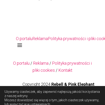
O portalu
Reklama
Polityka prywatności i pliki coo
a
O portalu
/
Reklama
/
Polityka prywatności i
pliki cookies
/
Kontakt
Copyright 2024
Rebell & Pink Elephant
Używamy ciasteczek, aby zapewnić najlepszą jakość korzystania
z naszej witryny.
Copyright 2024
Rebell & Pink Elephant
Możesz dowiedzieć się więcej o tym, jakich ciasteczek używamy,
lub wyłączyć je w
ustawieniach
.