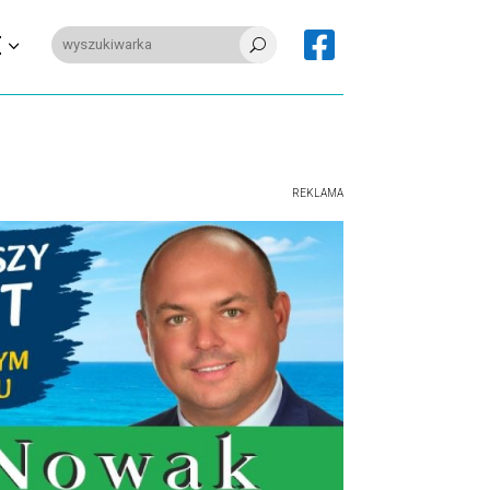

E
U
REKLAMA