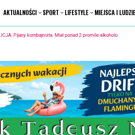
AKTUALNOŚCI
SPORT
LIFESTYLE
MIEJSCA I LUDZI
STO. Znika kebabowy ,,pałacyk”