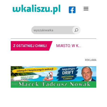
a

U
MIASTO. W Kaliszu kręcą film. Zmiany w kursowaniu autobusów KLA
Z OSTATNIEJ CHWILI
REKLAMA