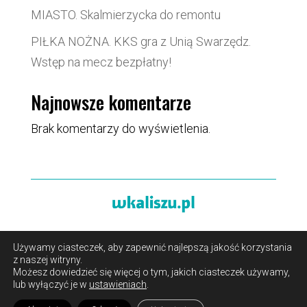
MIASTO. Skalmierzycka do remontu
PIŁKA NOŻNA. KKS gra z Unią Swarzędz.
Wstęp na mecz bezpłatny!
Najnowsze komentarze
Brak komentarzy do wyświetlenia.
Używamy ciasteczek, aby zapewnić najlepszą jakość korzystania
O portalu
/
Reklama
/
Polityka prywatności i pliki cookies
z naszej witryny.
/
Kontakt
Możesz dowiedzieć się więcej o tym, jakich ciasteczek używamy,
lub wyłączyć je w
ustawieniach
.