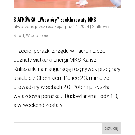
SIATKÓWKA. ,,Wiewióry” zdeklasowały MKS
utworzone przez
redakcja
|
paź 14, 2024
|
Siatkówka
,
Sport
,
Wiadomości
Trzeciej porażki z rzędu w Tauron Lidze
doznały siatkarki Energi MKS Kalisz.
Kaliszanki na inaugurację rozgrywek przegrały
u siebie z Chemikiem Police 2:3, mimo że
prowadziły w setach 2:0. Potem przyszła
wyjazdowa porażka z Budowlanymi Łódź 1:3,
a w weekend zostały...
Szukaj