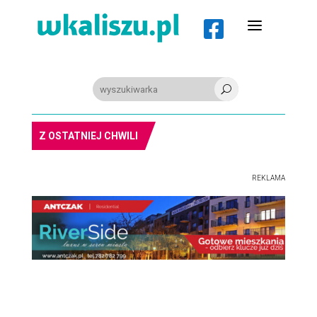
a

U
PIŁKA RĘCZNA. Nowa bramkarka Szczypiorna. Grała w Norwegii
Z OSTATNIEJ CHWILI
REKLAMA