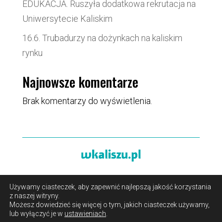
EDUKACJA. Ruszyła dodatkowa rekrutacja na
Uniwersytecie Kaliskim
16.6. Trubadurzy na dożynkach na kaliskim
rynku
Najnowsze komentarze
Brak komentarzy do wyświetlenia.
Używamy ciasteczek, aby zapewnić najlepszą jakość korzystania
O portalu
/
Reklama
/
Polityka prywatności i pliki cookies
z naszej witryny.
/
Kontakt
Możesz dowiedzieć się więcej o tym, jakich ciasteczek używamy,
lub wyłączyć je w
ustawieniach
.