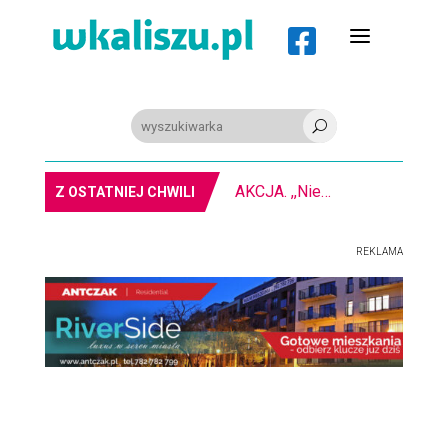
a

U
PIŁKA RĘCZNA. Nowa bramkarka Szczypiorna. Grała w Norwegii
Z OSTATNIEJ CHWILI
REKLAMA