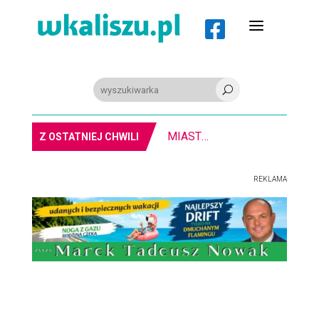
a

U
WODZIŃSKI: Kalisz to dla mnie miejsce szczególne
Z OSTATNIEJ CHWILI
REKLAMA