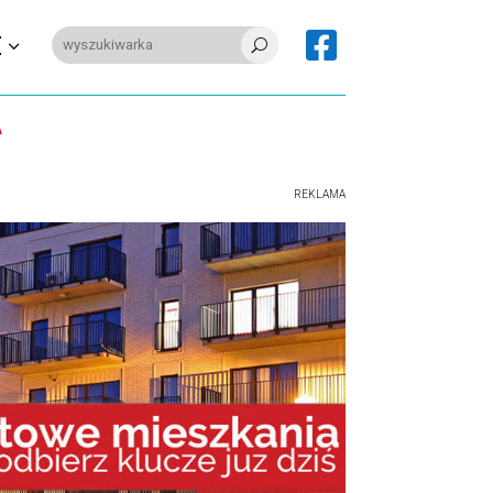

E
U
REKLAMA