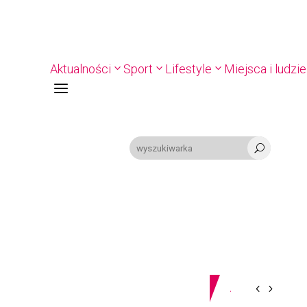
Aktualności
Sport
Lifestyle
Miejsca i ludzie
a
U
09-08-2026
Z OSTATNIEJ CHWILI
PIŁKA RĘCZNA. Nowa bramkarka Szczypiorna. Grała w Norwegii