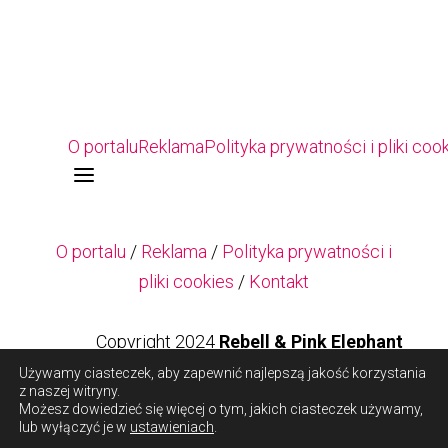
O portalu
Reklama
Polityka prywatności i pliki coo
a
O portalu
/
Reklama
/
Polityka prywatności i
pliki cookies
/
Kontakt
Copyright 2024
Rebell & Pink Elephant
Używamy ciasteczek, aby zapewnić najlepszą jakość korzystania
z naszej witryny.
Copyright 2024
Rebell & Pink Elephant
Możesz dowiedzieć się więcej o tym, jakich ciasteczek używamy,
lub wyłączyć je w
ustawieniach
.