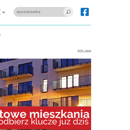

E
U
REKLAMA