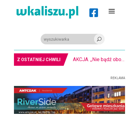
a

U
AKCJA. ,,Nie bądź obojętny” na kaliskim rynku
Z OSTATNIEJ CHWILI
REKLAMA