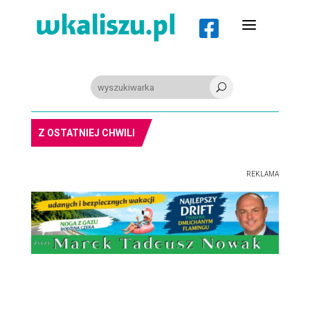
a

U
PIŁKA RĘCZNA. Nowa bramkarka Szczypiorna. Grała w Norwegii
Z OSTATNIEJ CHWILI
REKLAMA