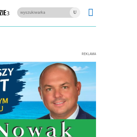

ZIE
U
REKLAMA