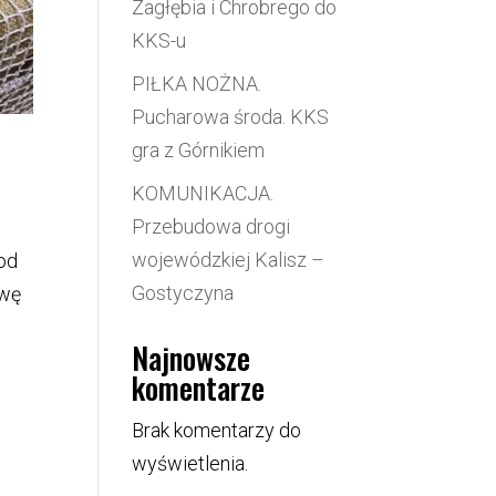
Zagłębia i Chrobrego do
KKS-u
PIŁKA NOŻNA.
Pucharowa środa. KKS
gra z Górnikiem
KOMUNIKACJA.
Przebudowa drogi
wojewódzkiej Kalisz –
od
Gostyczyna
awę
Najnowsze
komentarze
Brak komentarzy do
wyświetlenia.