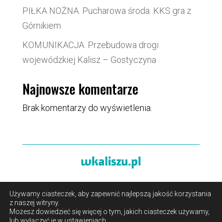
PIŁKA NOŻNA. Pucharowa środa. KKS gra z
Górnikiem
KOMUNIKACJA. Przebudowa drogi
wojewódzkiej Kalisz – Gostyczyna
Najnowsze komentarze
Brak komentarzy do wyświetlenia.
Używamy ciasteczek, aby zapewnić najlepszą jakość korzystania
O portalu
/
Reklama
/
Polityka prywatności i pliki cookies
z naszej witryny.
/
Kontakt
Możesz dowiedzieć się więcej o tym, jakich ciasteczek używamy,
lub wyłączyć je w
ustawieniach
.