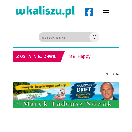
a

U
8.8. Happysad na Festiwalu RockFest w Arenie
Z OSTATNIEJ CHWILI
REKLAMA