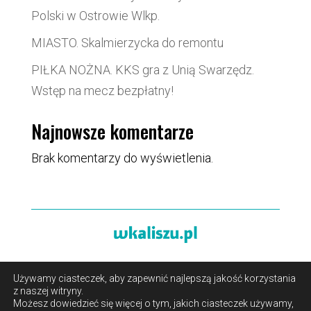
Polski w Ostrowie Wlkp.
MIASTO. Skalmierzycka do remontu
PIŁKA NOŻNA. KKS gra z Unią Swarzędz.
Wstęp na mecz bezpłatny!
Najnowsze komentarze
Brak komentarzy do wyświetlenia.
Używamy ciasteczek, aby zapewnić najlepszą jakość korzystania
O portalu
/
Reklama
/
Polityka prywatności i pliki cookies
z naszej witryny.
/
Kontakt
Możesz dowiedzieć się więcej o tym, jakich ciasteczek używamy,