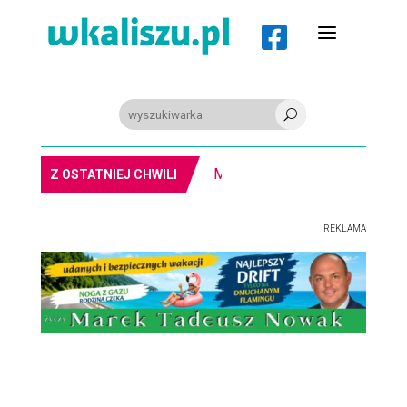
a

U
8-11.8. Warsztaty pisania ikon w Pałacu Lipskich
Z OSTATNIEJ CHWILI
REKLAMA