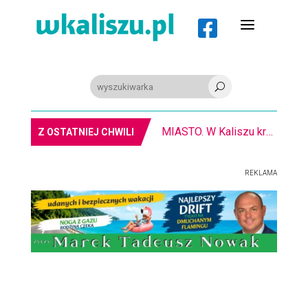
a

U
MIASTO. W Kaliszu kręcą film. Zmiany w kursowaniu autobusów KLA
Z OSTATNIEJ CHWILI
REKLAMA