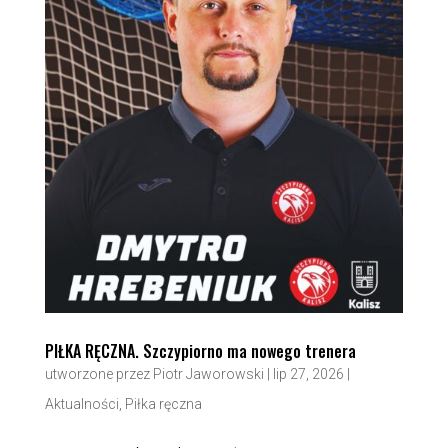
PIŁKA RĘCZNA. Szczypiorno ma nowego trenera
utworzone przez
Piotr Jaworowski
|
lip 27, 2026
|
Aktualności
,
Piłka ręczna