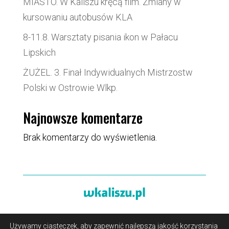
MIASTO. W Kaliszu kręcą film. Zmiany w
kursowaniu autobusów KLA
8-11.8. Warsztaty pisania ikon w Pałacu
Lipskich
ŻUŻEL. 3. Finał Indywidualnych Mistrzostw
Polski w Ostrowie Wlkp.
Najnowsze komentarze
Brak komentarzy do wyświetlenia.
Używamy ciasteczek, aby zapewnić najlepszą jakość korzystania
O portalu
/
Reklama
/
Polityka prywatności i pliki cookies