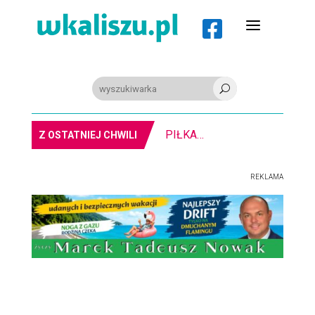
a

U
PIŁKA RĘCZNA. Nowa bramkarka Szczypiorna. Grała w Norwegii
Z OSTATNIEJ CHWILI
REKLAMA