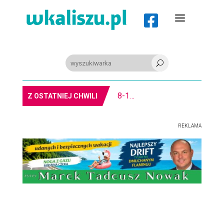
a

U
8-11.8. Warsztaty pisania ikon w Pałacu Lipskich
Z OSTATNIEJ CHWILI
REKLAMA