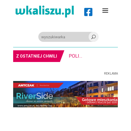
a

U
MIASTO. Znika kebabowy ,,pałacyk”
Z OSTATNIEJ CHWILI
REKLAMA