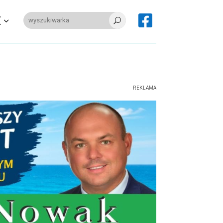

E
U
REKLAMA