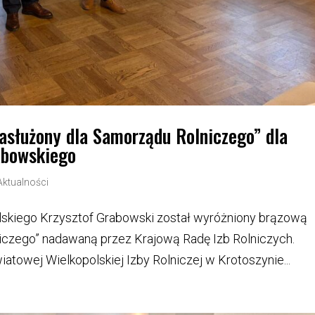
służony dla Samorządu Rolniczego” dla
abowskiego
Aktualności
kiego Krzysztof Grabowski został wyróżniony brązową
iczego” nadawaną przez Krajową Radę Izb Rolniczych.
towej Wielkopolskiej Izby Rolniczej w Krotoszynie...