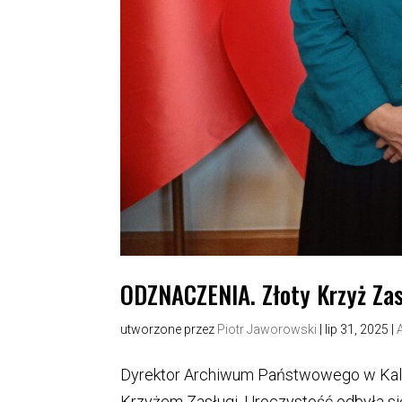
ODZNACZENIA. Złoty Krzyż Zas
utworzone przez
Piotr Jaworowski
|
lip 31, 2025
|
Dyrektor Archiwum Państwowego w Kali
Krzyżem Zasługi. Uroczystość odbyła s