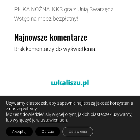
PIŁKA NOŻNA. KKS gra z Unią Swarzędz.
Wstęp na mecz bezpłatny!
Najnowsze komentarze
Brak komentarzy do wyświetlenia.
Używamy ciasteczek, aby zapewnić najlepszą jakość korzystania
O portalu
/
Reklama
/
Polityka prywatności i pliki cookies
z naszej witryny.
/
Kontakt
Możesz dowiedzieć się więcej o tym, jakich ciasteczek używamy,
lub wyłączyć je w
ustawieniach
.
Akceptuj
Odrzuć
Ustawienia
Copyright 2024
Rebell & Pink Elephant