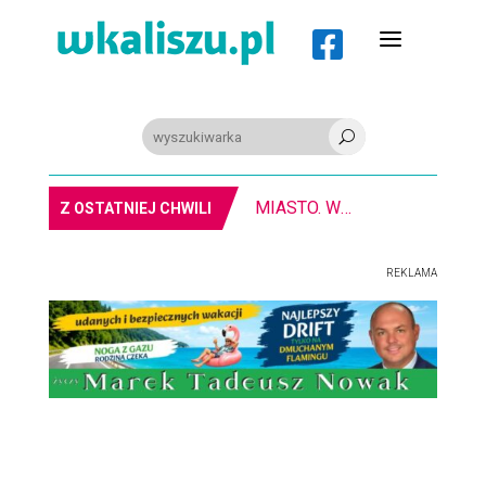
a

U
MIASTO. W Kaliszu kręcą film. Zmiany w kursowaniu autobusów KLA
Z OSTATNIEJ CHWILI
REKLAMA