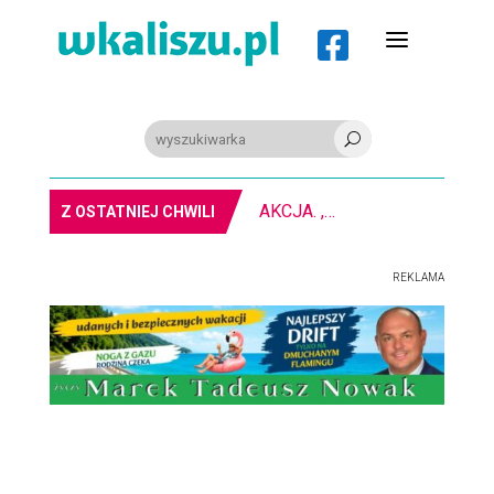
a

U
PIŁKA RĘCZNA. Nowa bramkarka Szczypiorna. Grała w Norwegii
Z OSTATNIEJ CHWILI
REKLAMA