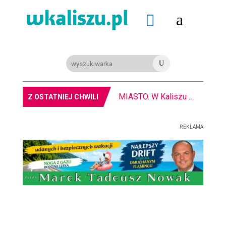
a

U
MIASTO. W Kaliszu kręcą film. Zmiany w kursowaniu autobusów KLA
Z OSTATNIEJ CHWILI
REKLAMA