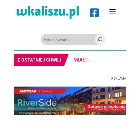
a

U
MIASTO. Znika kebabowy ,,pałacyk”
Z OSTATNIEJ CHWILI
REKLAMA