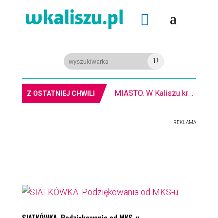
a

U
MIASTO. W Kaliszu kręcą film. Zmiany w kursowaniu autobusów KLA
Z OSTATNIEJ CHWILI
REKLAMA