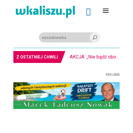
a

U
AKCJA. ,,Nie bądź obojętny” na kaliskim rynku
Z OSTATNIEJ CHWILI
REKLAMA