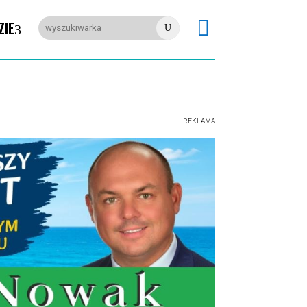

ZIE
U
REKLAMA