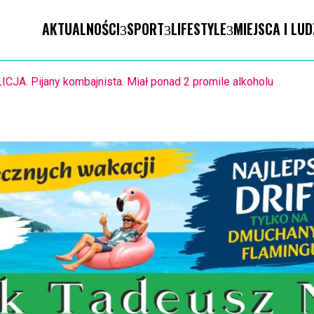
AKTUALNOŚCI
SPORT
LIFESTYLE
MIEJSCA I LUD
STO. Znika kebabowy ,,pałacyk”