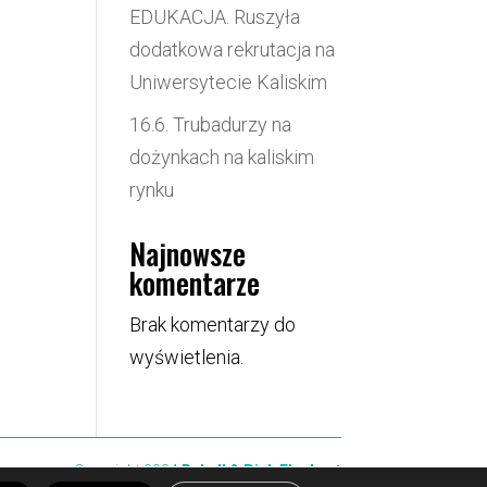
EDUKACJA. Ruszyła
dodatkowa rekrutacja na
Uniwersytecie Kaliskim
16.6. Trubadurzy na
dożynkach na kaliskim
rynku
Najnowsze
komentarze
Brak komentarzy do
wyświetlenia.
Copyright 2024
Rebell & Pink Elephant