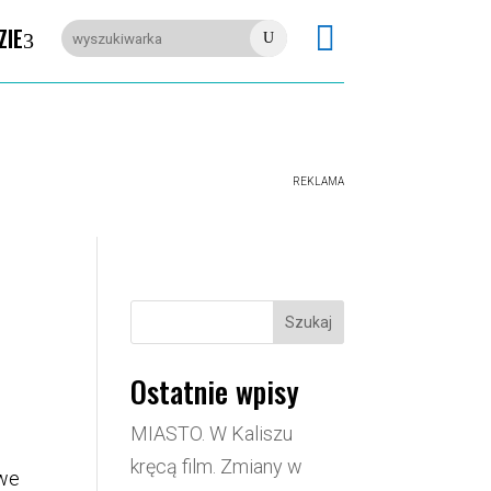

ZIE
U
REKLAMA
Szukaj
Ostatnie wpisy
MIASTO. W Kaliszu
kręcą film. Zmiany w
owe