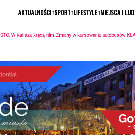
AKTUALNOŚCI
SPORT
LIFESTYLE
MIEJSCA I LUD
1.8. Warsztaty pisania ikon w Pałacu Lipskich