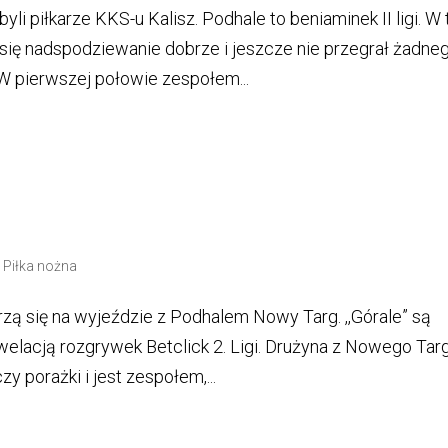
i piłkarze KKS-u Kalisz. Podhale to beniaminek II ligi. W
się nadspodziewanie dobrze i jeszcze nie przegrał żadne
 W pierwszej połowie zespołem...
|
Piłka nożna
erzą się na wyjeździe z Podhalem Nowy Targ. ,,Górale” są
elacją rozgrywek Betclick 2. Ligi. Drużyna z Nowego Tar
y porażki i jest zespołem,...