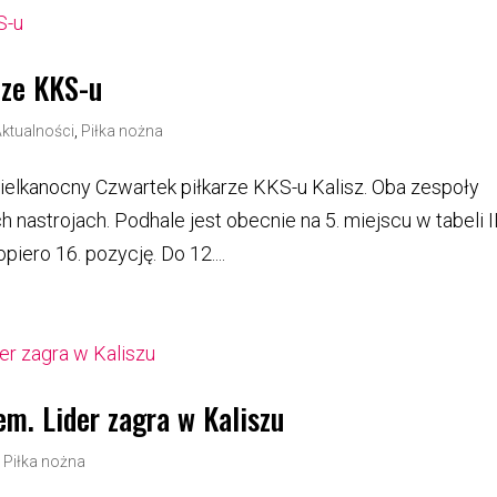
dze KKS-u
Aktualności
,
Piłka nożna
elkanocny Czwartek piłkarze KKS-u Kalisz. Oba zespoły
nastrojach. Podhale jest obecnie na 5. miejscu w tabeli II 
piero 16. pozycję. Do 12....
m. Lider zagra w Kaliszu
|
Piłka nożna