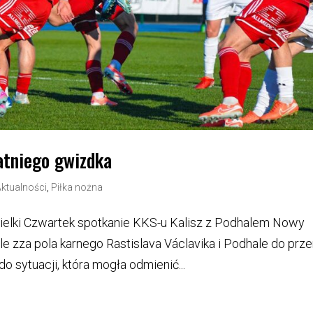
atniego gwizdka
Aktualności
,
Piłka nożna
elki Czwartek spotkanie KKS-u Kalisz z Podhalem Nowy
le zza pola karnego Rastislava Václavika i Podhale do prz
o sytuacji, która mogła odmienić...