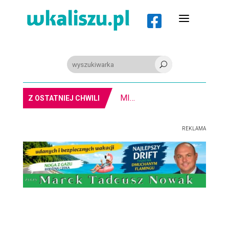
a

U
8-11.8. Warsztaty pisania ikon w Pałacu Lipskich
Z OSTATNIEJ CHWILI
REKLAMA