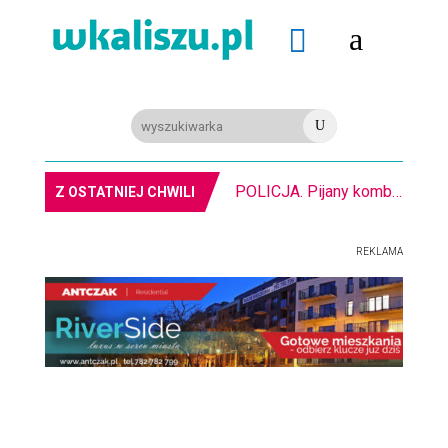
a

U
POLICJA. Pijany kombajnista. Miał ponad 2 promile alkoholu
Z OSTATNIEJ CHWILI
REKLAMA