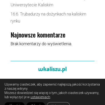
Uniwersytecie Kaliskim
16.6. Trubadurzy na dożynkach na kaliskim
rynku
Najnowsze komentarze
Brak komentarzy do wyświetlenia.
Używamy ciasteczek, aby zapewnić najlepszą jakość korzystania
O portalu
/
Reklama
/
Polityka prywatności i pliki cookies
z naszej witryny.
/
Kontakt
Możesz dowiedzieć się więcej o tym, jakich ciasteczek używamy,
lub wyłączyć je w
ustawieniach
.