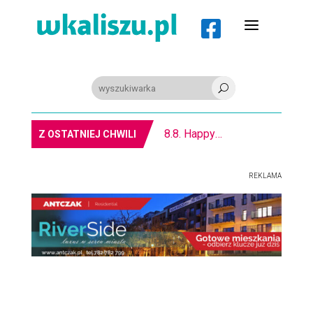
a

U
REGION. Mołdawska współpraca Powiatu Kaliskiego
Z OSTATNIEJ CHWILI
REKLAMA